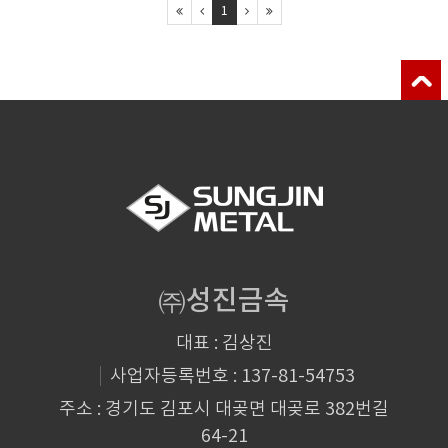
1
㈜성진금속
대표 : 김상진
사업자등록번호 : 137-81-54753
주소 : 경기도 김포시 대곶면 대곶로 382번길
64-21