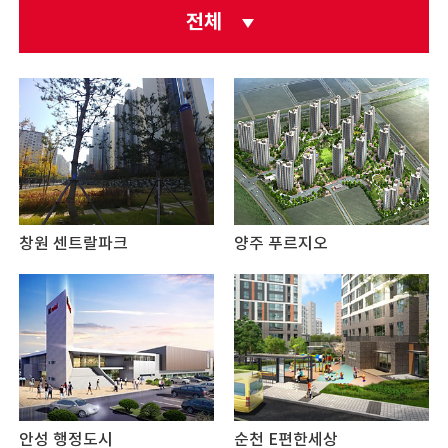
전체
창원 센트랄파크
양주 푸르지오
안성 행정도시
순천 E편한세상