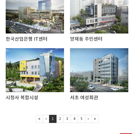
한국산업은행 IT센터
양재동 주민센터
시청사 복합시설
서초 여성회관
1
2
3
4
5