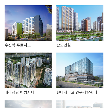
수진역 푸르지오
반도건설
대라첨단 어썸시티
현대케피코 연구개발센터